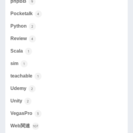
phpBB
9
Pocketalk
4
Python
2
Review
4
Scala
1
sim
1
teachable
1
Udemy
2
Unity
2
VegasPro
3
Web関連
107