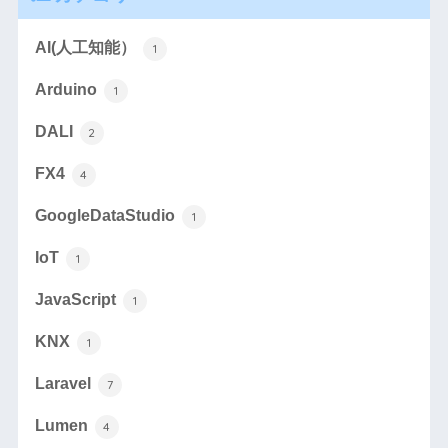
AI(人工知能）
1
Arduino
1
DALI
2
FX4
4
GoogleDataStudio
1
IoT
1
JavaScript
1
KNX
1
Laravel
7
Lumen
4