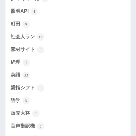
照明API
1
町田
9
社会人ラン
13
素材サイト
1
経理
1
英語
33
親指シフト
8
語学
3
販売大将
1
音声翻訳機
3