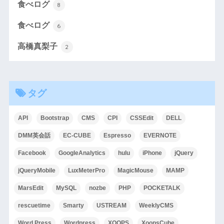
食べログ
8
食べログ
6
高橋真梨子
2
タグ
API
Bootstrap
CMS
CPI
CSSEdit
DELL
DMM英会話
EC-CUBE
Espresso
EVERNOTE
Facebook
GoogleAnalytics
hulu
iPhone
jQuery
jQueryMobile
LuxMeterPro
MagicMouse
MAMP
MarsEdit
MySQL
nozbe
PHP
POCKETALK
rescuetime
Smarty
USTREAM
WeeklyCMS
Word Press
Wordpress
XOOPS
XoopsCube