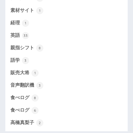
素材サイト
1
経理
1
英語
33
親指シフト
8
語学
3
販売大将
1
音声翻訳機
3
食べログ
8
食べログ
6
高橋真梨子
2