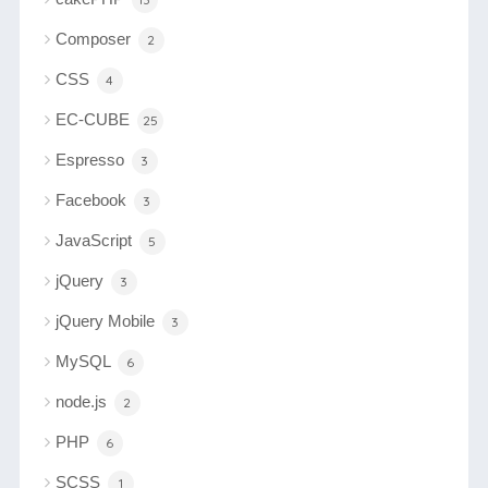
Composer
2
CSS
4
EC-CUBE
25
Espresso
3
Facebook
3
JavaScript
5
jQuery
3
jQuery Mobile
3
MySQL
6
node.js
2
PHP
6
SCSS
1