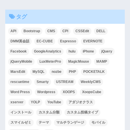
タグ
API
Bootstrap
CMS
CPI
CSSEdit
DELL
DMM英会話
EC-CUBE
Espresso
EVERNOTE
Facebook
GoogleAnalytics
hulu
iPhone
jQuery
jQueryMobile
LuxMeterPro
MagicMouse
MAMP
MarsEdit
MySQL
nozbe
PHP
POCKETALK
rescuetime
Smarty
USTREAM
WeeklyCMS
Word Press
Wordpress
XOOPS
XoopsCube
xserver
YOLP
YouTube
アダジオクラス
インストール
カスタム分類
カスタム投稿タイプ
スマイルゼミ
テーマ
マルチランゲージ
モバイル