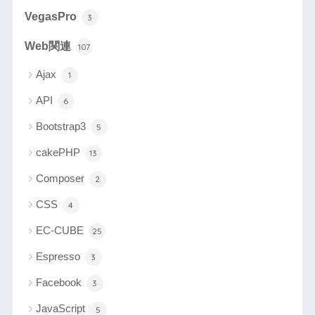
VegasPro
3
Web関連
107
Ajax
1
API
6
Bootstrap3
5
cakePHP
13
Composer
2
CSS
4
EC-CUBE
25
Espresso
3
Facebook
3
JavaScript
5