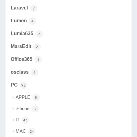
Laravel
7
Lumen
4
Lumia635
2
MarsEdit
2
Office365
1
osclass
4
PC
92
APPLE
8
iPhone
12
IT
43
MAC
24