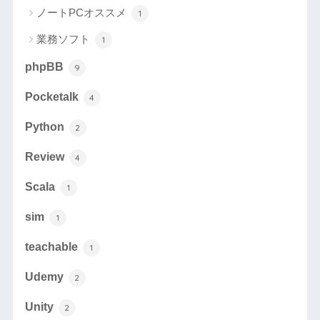
ノートPCオススメ
1
業務ソフト
1
phpBB
9
Pocketalk
4
Python
2
Review
4
Scala
1
sim
1
teachable
1
Udemy
2
Unity
2