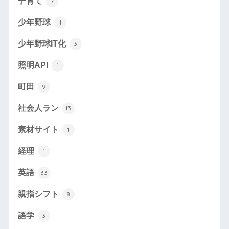
子育て
7
少年野球
1
少年野球IT化
3
照明API
1
町田
9
社会人ラン
13
素材サイト
1
経理
1
英語
33
親指シフト
8
語学
3