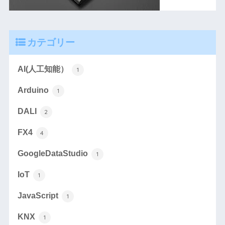
カテゴリー
AI(人工知能）
1
Arduino
1
DALI
2
FX4
4
GoogleDataStudio
1
IoT
1
JavaScript
1
KNX
1