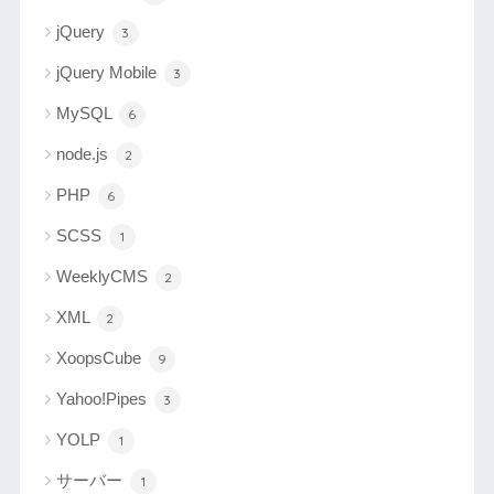
jQuery
3
jQuery Mobile
3
MySQL
6
node.js
2
PHP
6
SCSS
1
WeeklyCMS
2
XML
2
XoopsCube
9
Yahoo!Pipes
3
YOLP
1
サーバー
1