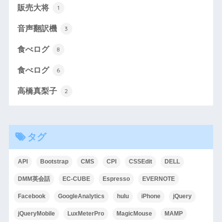
販売大将
1
音声翻訳機
3
食べログ
8
食べログ
6
高橋真梨子
2
タグ
API
Bootstrap
CMS
CPI
CSSEdit
DELL
DMM英会話
EC-CUBE
Espresso
EVERNOTE
Facebook
GoogleAnalytics
hulu
iPhone
jQuery
jQueryMobile
LuxMeterPro
MagicMouse
MAMP