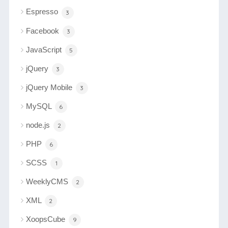
Espresso
3
Facebook
3
JavaScript
5
jQuery
3
jQuery Mobile
3
MySQL
6
node.js
2
PHP
6
SCSS
1
WeeklyCMS
2
XML
2
XoopsCube
9