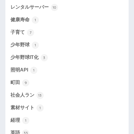
レンタルサーバー
10
健康寿命
1
子育て
7
少年野球
1
少年野球IT化
3
照明API
1
町田
9
社会人ラン
13
素材サイト
1
経理
1
英語
33