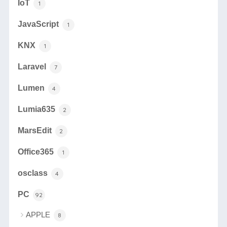
IoT
1
JavaScript
1
KNX
1
Laravel
7
Lumen
4
Lumia635
2
MarsEdit
2
Office365
1
osclass
4
PC
92
APPLE
8