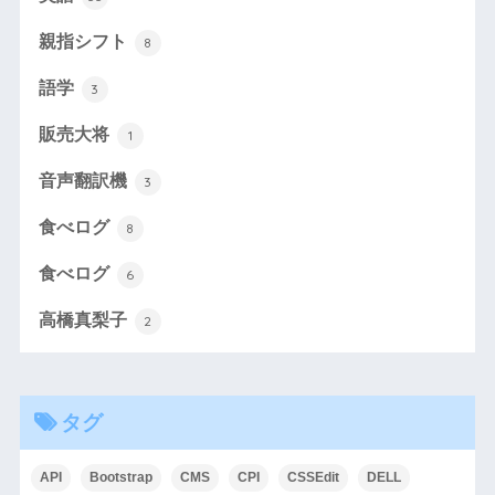
親指シフト
8
語学
3
販売大将
1
音声翻訳機
3
食べログ
8
食べログ
6
高橋真梨子
2
タグ
API
Bootstrap
CMS
CPI
CSSEdit
DELL