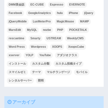
DMM英会話
EC-CUBE
Espresso
EVERNOTE
Facebook
GoogleAnalytics
hulu
iPhone
jQuery
jQueryMobile
LuxMeterPro
MagicMouse
MAMP
MarsEdit
MySQL
nozbe
PHP
POCKETALK
rescuetime
Smarty
USTREAM
WeeklyCMS
Word Press
Wordpress
XOOPS
XoopsCube
xserver
YOLP
YouTube
アダジオクラス
インストール
カスタム分類
カスタム投稿タイプ
スマイルゼミ
テーマ
マルチランゲージ
モバイル
レンタルサーバー
照明
アーカイブ