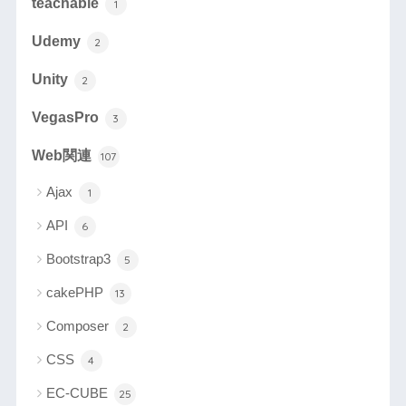
teachable
1
Udemy
2
Unity
2
VegasPro
3
Web関連
107
Ajax
1
API
6
Bootstrap3
5
cakePHP
13
Composer
2
CSS
4
EC-CUBE
25