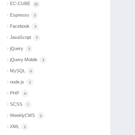
EC-CUBE
25
Espresso
3
Facebook
3
JavaScript
5
jQuery
3
jQuery Mobile
3
MySQL
6
node.js
2
PHP
6
SCSS
1
WeeklyCMS
2
XML
2