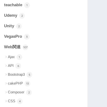
teachable
1
Udemy
2
Unity
2
VegasPro
3
Web関連
107
Ajax
1
API
6
Bootstrap3
5
cakePHP
13
Composer
2
CSS
4