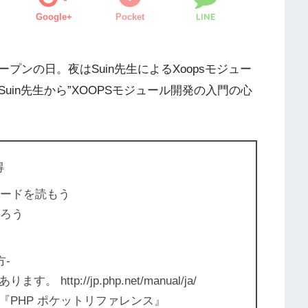
LINE
Google+
Pocket
ンの日。夜はSuin先生によるXoopsモジュー
in先生から”XOOPSモジュール開発の入門の心
得
コードを読もう
クろう
方-
ttp://jp.php.net/manual/ja/
PHP ポケットリファレンス』