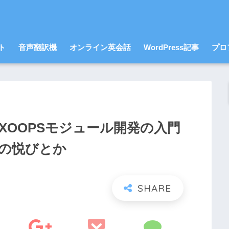
ト
音声翻訳機
オンライン英会話
WordPress記事
プロ
 XOOPSモジュール開発の入門
の悦びとか