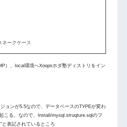
スネークケース
P）、local環境へXoopsホダ塾ディストリをイン
ージョンが5.5なので、データベースのTYPEが変わ
、Install/mysql.struqture.sqlのフ
AM”と表記されているところ