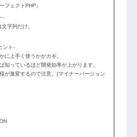
ーフェクトPHP』
ト-
choは文字列だけ。
ヒント-
いかに上手く使うかがカギ。
れば知っているほど開発効率が上がります。
仕様が激変するので注意。(マイナーバージョン
ON