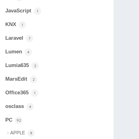
JavaScript
1
KNX
1
Laravel
7
Lumen
4
Lumia635
2
MarsEdit
2
Office365
1
osclass
4
PC
92
APPLE
8