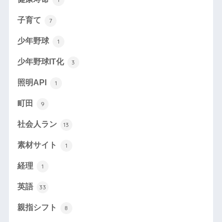
子育て
7
少年野球
1
少年野球IT化
3
照明API
1
町田
9
社会人ラン
13
素材サイト
1
経理
1
英語
33
親指シフト
8