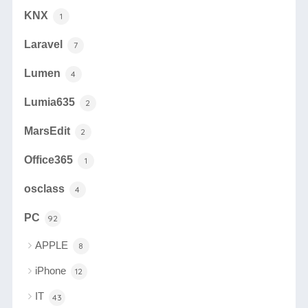
KNX
1
Laravel
7
Lumen
4
Lumia635
2
MarsEdit
2
Office365
1
osclass
4
PC
92
APPLE
8
iPhone
12
IT
43