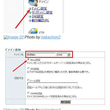
Image [2]
Photo by
nakachon2