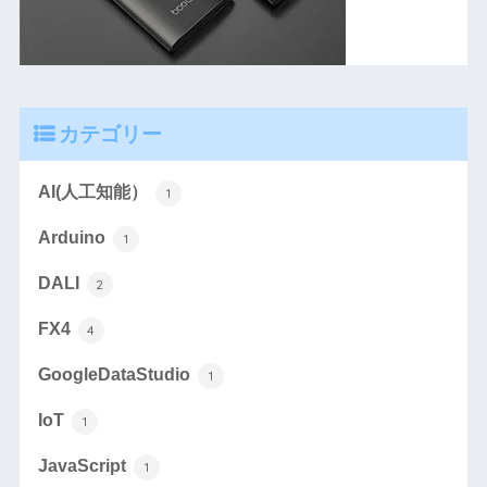
カテゴリー
AI(人工知能）
1
Arduino
1
DALI
2
FX4
4
GoogleDataStudio
1
IoT
1
JavaScript
1