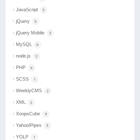
JavaScript
5
jQuery
3
jQuery Mobile
3
MySQL
6
node.js
2
PHP
6
SCSS
1
WeeklyCMS
2
XML
2
XoopsCube
9
Yahoo!Pipes
3
YOLP
1