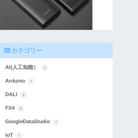
カテゴリー
AI(人工知能）
1
Arduino
1
DALI
2
FX4
4
GoogleDataStudio
1
IoT
1