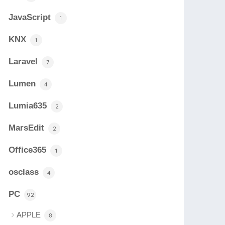
JavaScript
1
KNX
1
Laravel
7
Lumen
4
Lumia635
2
MarsEdit
2
Office365
1
osclass
4
PC
92
APPLE
8