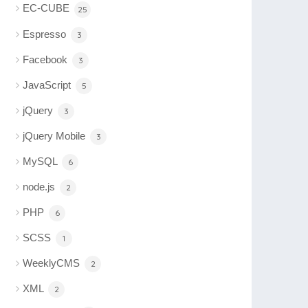
EC-CUBE
25
Espresso
3
Facebook
3
JavaScript
5
jQuery
3
jQuery Mobile
3
MySQL
6
node.js
2
PHP
6
SCSS
1
WeeklyCMS
2
XML
2