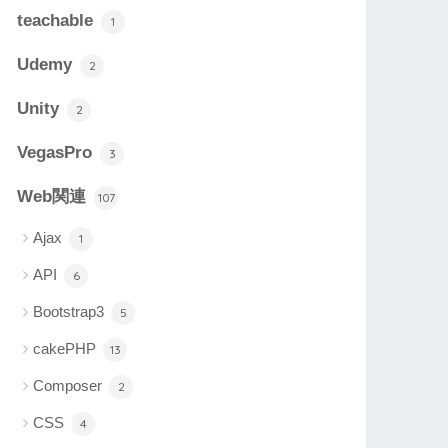
teachable
1
Udemy
2
Unity
2
VegasPro
3
Web関連
107
Ajax
1
API
6
Bootstrap3
5
cakePHP
13
Composer
2
CSS
4