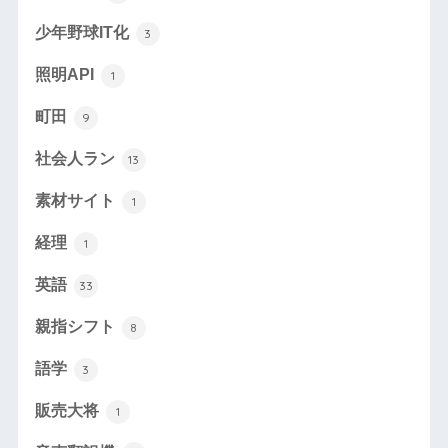
少年野球IT化
3
照明API
1
町田
9
社会人ラン
13
素材サイト
1
経理
1
英語
33
親指シフト
8
語学
3
販売大将
1