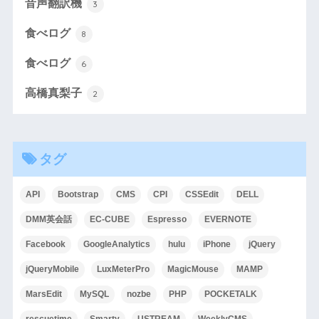
音声翻訳機
3
食べログ
8
食べログ
6
高橋真梨子
2
タグ
API
Bootstrap
CMS
CPI
CSSEdit
DELL
DMM英会話
EC-CUBE
Espresso
EVERNOTE
Facebook
GoogleAnalytics
hulu
iPhone
jQuery
jQueryMobile
LuxMeterPro
MagicMouse
MAMP
MarsEdit
MySQL
nozbe
PHP
POCKETALK