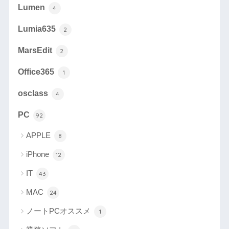
Lumen
4
Lumia635
2
MarsEdit
2
Office365
1
osclass
4
PC
92
APPLE
8
iPhone
12
IT
43
MAC
24
ノートPCオススメ
1