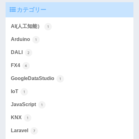
カテゴリー
AI(人工知能）
1
Arduino
1
DALI
2
FX4
4
GoogleDataStudio
1
IoT
1
JavaScript
1
KNX
1
Laravel
7