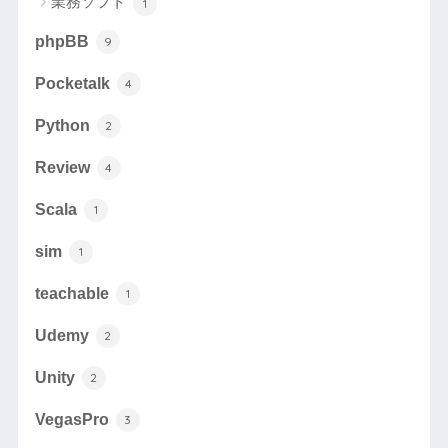
業務ソフト
1
phpBB
9
Pocketalk
4
Python
2
Review
4
Scala
1
sim
1
teachable
1
Udemy
2
Unity
2
VegasPro
3