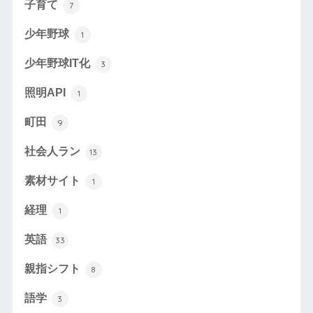
子育て
7
少年野球
1
少年野球IT化
3
照明API
1
町田
9
社会人ラン
13
素材サイト
1
経理
1
英語
33
親指シフト
8
語学
3