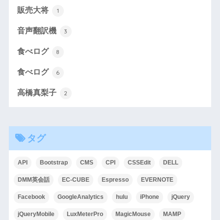
販売大将
1
音声翻訳機
3
食べログ
8
食べログ
6
高橋真梨子
2
タグ
API
Bootstrap
CMS
CPI
CSSEdit
DELL
DMM英会話
EC-CUBE
Espresso
EVERNOTE
Facebook
GoogleAnalytics
hulu
iPhone
jQuery
jQueryMobile
LuxMeterPro
MagicMouse
MAMP