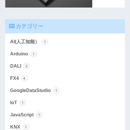
カテゴリー
AI(人工知能）
1
Arduino
1
DALI
2
FX4
4
GoogleDataStudio
1
IoT
1
JavaScript
1
KNX
1