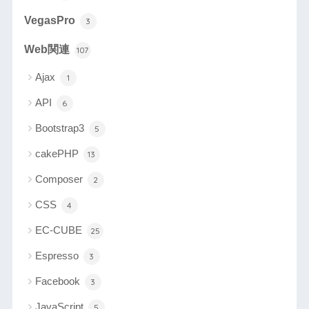
VegasPro
3
Web関連
107
Ajax
1
API
6
Bootstrap3
5
cakePHP
13
Composer
2
CSS
4
EC-CUBE
25
Espresso
3
Facebook
3
JavaScript
5