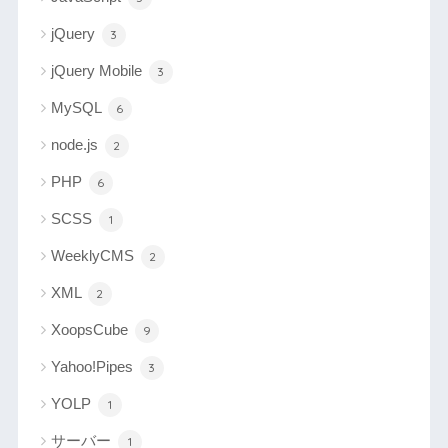
jQuery
3
jQuery Mobile
3
MySQL
6
node.js
2
PHP
6
SCSS
1
WeeklyCMS
2
XML
2
XoopsCube
9
Yahoo!Pipes
3
YOLP
1
サーバー
1