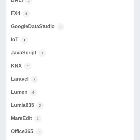
DALI
2
FX4
4
GoogleDataStudio
1
IoT
1
JavaScript
1
KNX
1
Laravel
7
Lumen
4
Lumia635
2
MarsEdit
2
Office365
1