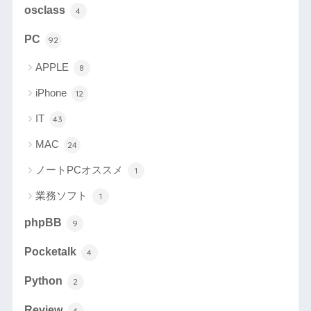
osclass
4
PC
92
APPLE
8
iPhone
12
IT
43
MAC
24
ノートPCオススメ
1
業務ソフト
1
phpBB
9
Pocketalk
4
Python
2
Review
4