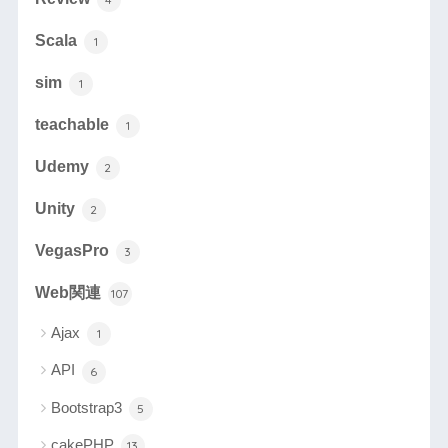
Scala
1
sim
1
teachable
1
Udemy
2
Unity
2
VegasPro
3
Web関連
107
Ajax
1
API
6
Bootstrap3
5
cakePHP
13