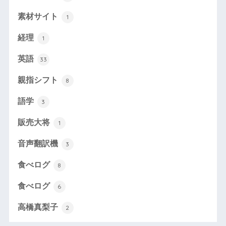
素材サイト
1
経理
1
英語
33
親指シフト
8
語学
3
販売大将
1
音声翻訳機
3
食べログ
8
食べログ
6
高橋真梨子
2