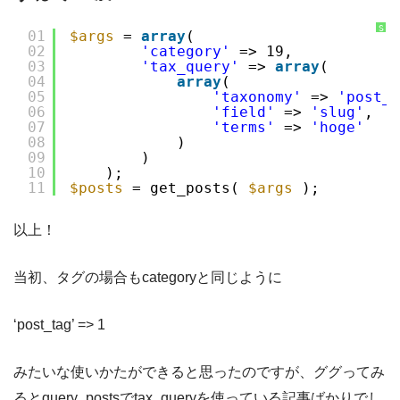
S
01
$args
= 
array
(
y
02
'category'
=> 19,
n
t
03
'tax_query'
=> 
array
(
a
x
04
array
(
H
05
'taxonomy'
=> 
'post_t
i
g
06
'field'
=> 
'slug'
,
h
07
'terms'
=> 
'hoge'
l
i
08
)
g
09
)
h
t
10
);
e
11
$posts
= get_posts( 
$args
);
r
に
つ
い
て
以上！
当初、タグの場合もcategoryと同じように
‘post_tag’ => 1
みたいな使いかたができると思ったのですが、ググってみ
るとquery_postsでtax_queryを使っている記事ばかりでし