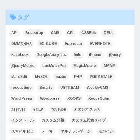
タグ
API
Bootstrap
CMS
CPI
CSSEdit
DELL
DMM英会話
EC-CUBE
Espresso
EVERNOTE
Facebook
GoogleAnalytics
hulu
iPhone
jQuery
jQueryMobile
LuxMeterPro
MagicMouse
MAMP
MarsEdit
MySQL
nozbe
PHP
POCKETALK
rescuetime
Smarty
USTREAM
WeeklyCMS
Word Press
Wordpress
XOOPS
XoopsCube
xserver
YOLP
YouTube
アダジオクラス
インストール
カスタム分類
カスタム投稿タイプ
スマイルゼミ
テーマ
マルチランゲージ
モバイル