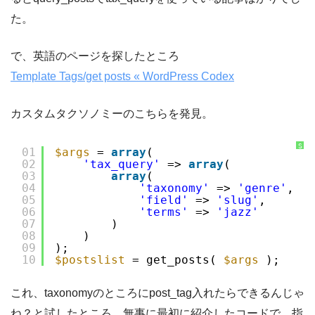
た。
で、英語のページを探したところ
Template Tags/get posts « WordPress Codex
カスタムタクソノミーのこちらを発見。
S
01
$args
= 
array
(
y
02
'tax_query'
=> 
array
(
n
t
03
array
(
a
x
04
'taxonomy'
=> 
'genre'
,
H
05
'field'
=> 
'slug'
,
i
g
06
'terms'
=> 
'jazz'
h
07
)
l
i
08
)
g
09
);
h
t
10
$postslist
= get_posts( 
$args
);
e
r
に
つ
これ、taxonomyのところにpost_tag入れたらできるんじゃ
い
て
ね？と試したところ、無事に最初に紹介したコードで、指