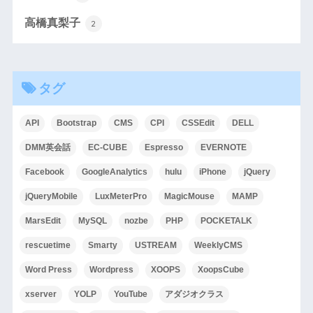
高橋真梨子
2
タグ
API
Bootstrap
CMS
CPI
CSSEdit
DELL
DMM英会話
EC-CUBE
Espresso
EVERNOTE
Facebook
GoogleAnalytics
hulu
iPhone
jQuery
jQueryMobile
LuxMeterPro
MagicMouse
MAMP
MarsEdit
MySQL
nozbe
PHP
POCKETALK
rescuetime
Smarty
USTREAM
WeeklyCMS
Word Press
Wordpress
XOOPS
XoopsCube
xserver
YOLP
YouTube
アダジオクラス