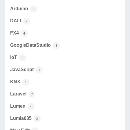
Arduino
1
DALI
2
FX4
4
GoogleDataStudio
1
IoT
1
JavaScript
1
KNX
1
Laravel
7
Lumen
4
Lumia635
2