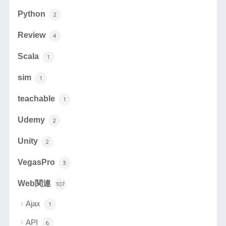
Python
2
Review
4
Scala
1
sim
1
teachable
1
Udemy
2
Unity
2
VegasPro
3
Web関連
107
Ajax
1
API
6