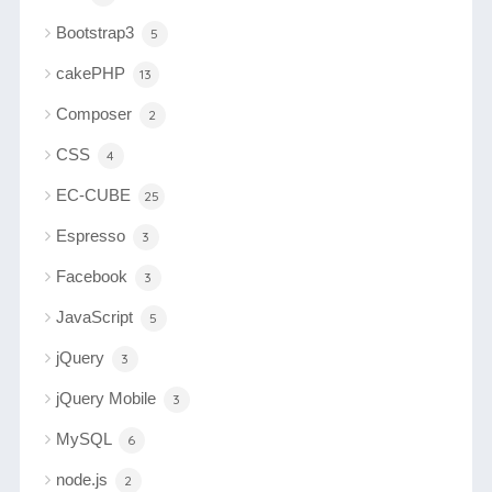
Bootstrap3
5
cakePHP
13
Composer
2
CSS
4
EC-CUBE
25
Espresso
3
Facebook
3
JavaScript
5
jQuery
3
jQuery Mobile
3
MySQL
6
node.js
2