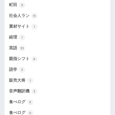
町田
9
社会人ラン
13
素材サイト
1
経理
1
英語
33
親指シフト
8
語学
3
販売大将
1
音声翻訳機
3
食べログ
8
食べログ
6