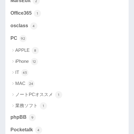
MarsEdit
2
Office365
1
osclass
4
PC
92
APPLE
8
iPhone
12
IT
43
MAC
24
ノートPCオススメ
1
業務ソフト
1
phpBB
9
Pocketalk
4