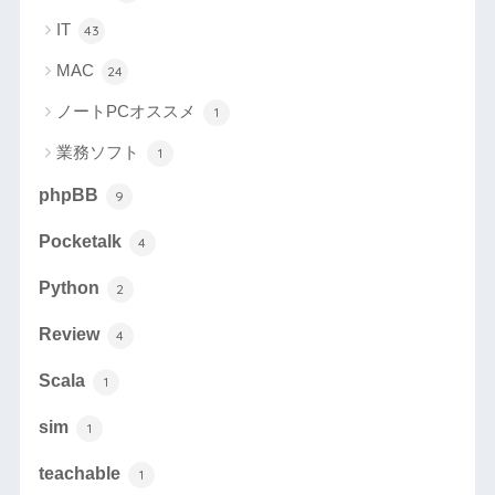
IT
43
MAC
24
ノートPCオススメ
1
業務ソフト
1
phpBB
9
Pocketalk
4
Python
2
Review
4
Scala
1
sim
1
teachable
1