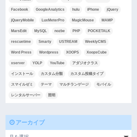
Facebook
GoogleAnalytics
hulu
iPhone
jQuery
jQueryMobile
LuxMeterPro
MagicMouse
MAMP
MarsEdit
MySQL
nozbe
PHP
POCKETALK
rescuetime
Smarty
USTREAM
WeeklyCMS
Word Press
Wordpress
XOOPS
XoopsCube
xserver
YOLP
YouTube
アダジオクラス
インストール
カスタム分類
カスタム投稿タイプ
スマイルゼミ
テーマ
マルチランゲージ
モバイル
レンタルサーバー
照明
アーカイブ