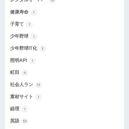
10
健康寿命
1
子育て
7
少年野球
1
少年野球IT化
3
照明API
1
町田
9
社会人ラン
13
素材サイト
1
経理
1
英語
33