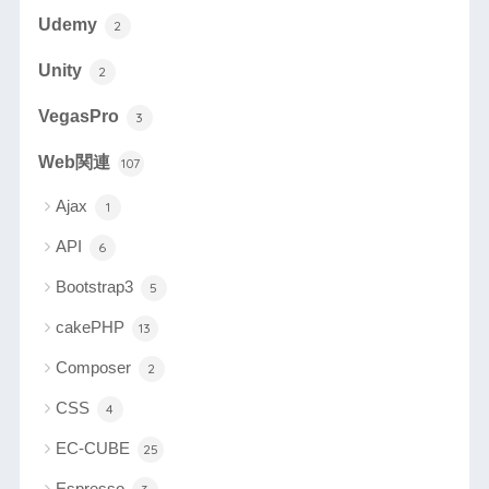
Udemy
2
Unity
2
VegasPro
3
Web関連
107
Ajax
1
API
6
Bootstrap3
5
cakePHP
13
Composer
2
CSS
4
EC-CUBE
25
Espresso