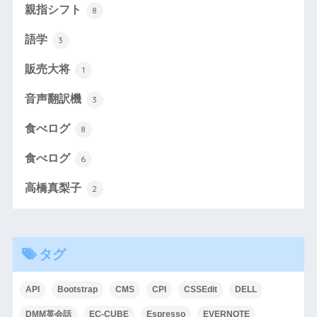
親指シフト
8
語学
3
販売大将
1
音声翻訳機
3
食べログ
8
食べログ
6
高橋真梨子
2
タグ
API
Bootstrap
CMS
CPI
CSSEdit
DELL
DMM英会話
EC-CUBE
Espresso
EVERNOTE