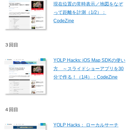
現在位置の常時表示／地図をなぞ
って距離を計測（1/2）：
CodeZine
３回目
YOLP Hacks: iOS Map SDKの使い
方 ～スライドショーアプリを30
分で作る！（1/4）：CodeZine
４回目
YOLP Hacks： ローカルサーチ