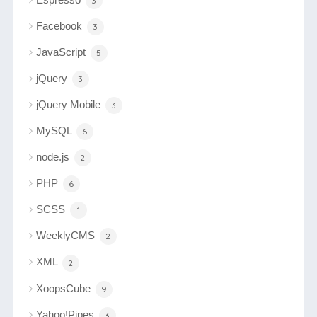
3
Facebook
3
JavaScript
5
jQuery
3
jQuery Mobile
3
MySQL
6
node.js
2
PHP
6
SCSS
1
WeeklyCMS
2
XML
2
XoopsCube
9
Yahoo!Pipes
3