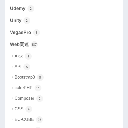
Udemy
2
Unity
2
VegasPro
3
Web関連
107
Ajax
1
API
6
Bootstrap3
5
cakePHP
13
Composer
2
CSS
4
EC-CUBE
25