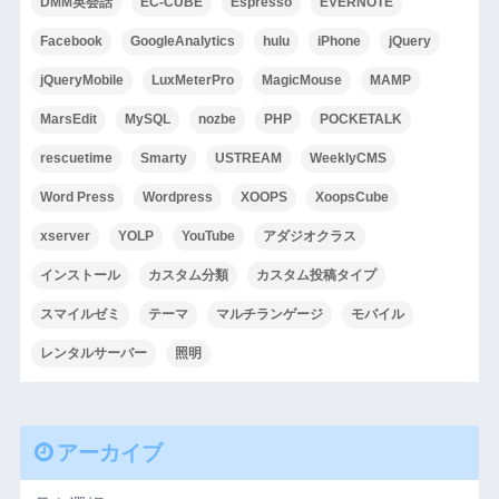
DMM英会話
EC-CUBE
Espresso
EVERNOTE
Facebook
GoogleAnalytics
hulu
iPhone
jQuery
jQueryMobile
LuxMeterPro
MagicMouse
MAMP
MarsEdit
MySQL
nozbe
PHP
POCKETALK
rescuetime
Smarty
USTREAM
WeeklyCMS
Word Press
Wordpress
XOOPS
XoopsCube
xserver
YOLP
YouTube
アダジオクラス
インストール
カスタム分類
カスタム投稿タイプ
スマイルゼミ
テーマ
マルチランゲージ
モバイル
レンタルサーバー
照明
アーカイブ