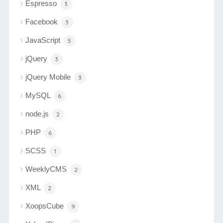
Espresso
3
Facebook
3
JavaScript
5
jQuery
3
jQuery Mobile
3
MySQL
6
node.js
2
PHP
6
SCSS
1
WeeklyCMS
2
XML
2
XoopsCube
9