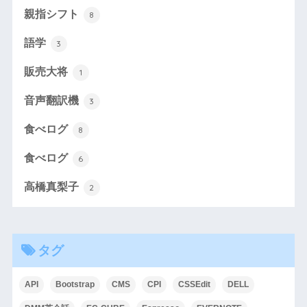
親指シフト
8
語学
3
販売大将
1
音声翻訳機
3
食べログ
8
食べログ
6
高橋真梨子
2
タグ
API
Bootstrap
CMS
CPI
CSSEdit
DELL