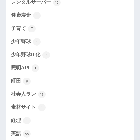
レンタルサーバー
10
健康寿命
1
子育て
7
少年野球
1
少年野球IT化
3
照明API
1
町田
9
社会人ラン
13
素材サイト
1
経理
1
英語
33