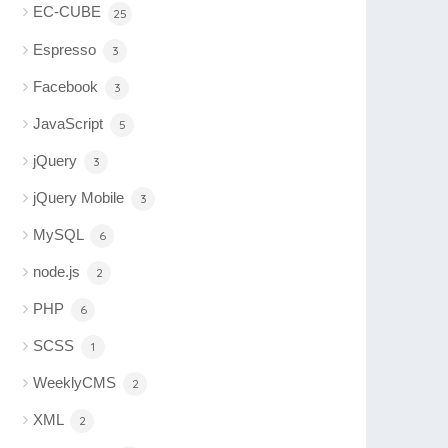
EC-CUBE
25
Espresso
3
Facebook
3
JavaScript
5
jQuery
3
jQuery Mobile
3
MySQL
6
node.js
2
PHP
6
SCSS
1
WeeklyCMS
2
XML
2