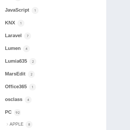
JavaScript
1
KNX
1
Laravel
7
Lumen
4
Lumia635
2
MarsEdit
2
Office365
1
osclass
4
PC
92
APPLE
8