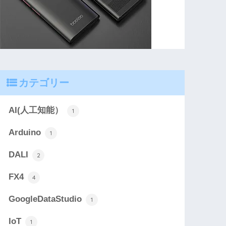
カテゴリー
AI(人工知能）
1
Arduino
1
DALI
2
FX4
4
GoogleDataStudio
1
IoT
1