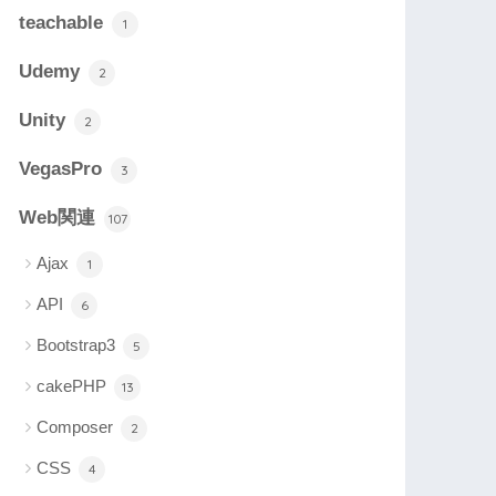
teachable
1
Udemy
2
Unity
2
VegasPro
3
Web関連
107
Ajax
1
API
6
Bootstrap3
5
cakePHP
13
Composer
2
CSS
4