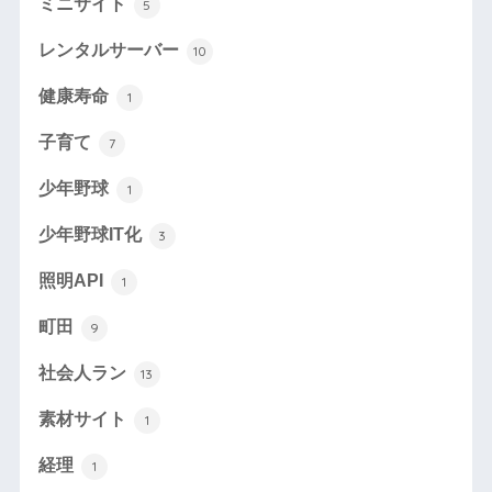
ミニサイト
5
レンタルサーバー
10
健康寿命
1
子育て
7
少年野球
1
少年野球IT化
3
照明API
1
町田
9
社会人ラン
13
素材サイト
1
経理
1