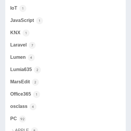
IoT
1
JavaScript
1
KNX
1
Laravel
7
Lumen
4
Lumia635
2
MarsEdit
2
Office365
1
osclass
4
PC
92
APPLE
8