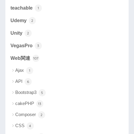
teachable
1
Udemy
2
Unity
2
VegasPro
3
Web関連
107
Ajax
1
API
6
Bootstrap3
5
cakePHP
13
Composer
2
CSS
4