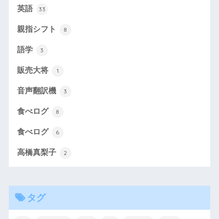
英語
33
親指シフト
8
語学
3
販売大将
1
音声翻訳機
3
食べログ
8
食べログ
6
高橋真梨子
2
タグ