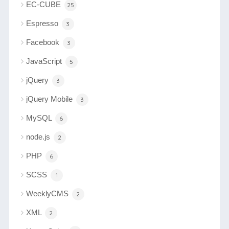
EC-CUBE
25
Espresso
3
Facebook
3
JavaScript
5
jQuery
3
jQuery Mobile
3
MySQL
6
node.js
2
PHP
6
SCSS
1
WeeklyCMS
2
XML
2