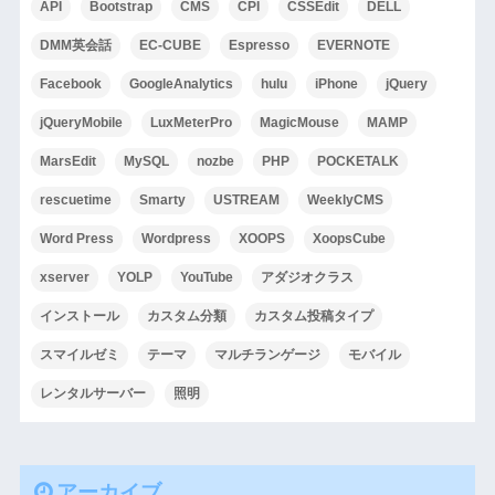
API
Bootstrap
CMS
CPI
CSSEdit
DELL
DMM英会話
EC-CUBE
Espresso
EVERNOTE
Facebook
GoogleAnalytics
hulu
iPhone
jQuery
jQueryMobile
LuxMeterPro
MagicMouse
MAMP
MarsEdit
MySQL
nozbe
PHP
POCKETALK
rescuetime
Smarty
USTREAM
WeeklyCMS
Word Press
Wordpress
XOOPS
XoopsCube
xserver
YOLP
YouTube
アダジオクラス
インストール
カスタム分類
カスタム投稿タイプ
スマイルゼミ
テーマ
マルチランゲージ
モバイル
レンタルサーバー
照明
アーカイブ