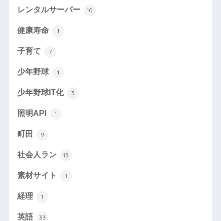
レンタルサーバー
10
健康寿命
1
子育て
7
少年野球
1
少年野球IT化
3
照明API
1
町田
9
社会人ラン
13
素材サイト
1
経理
1
英語
33