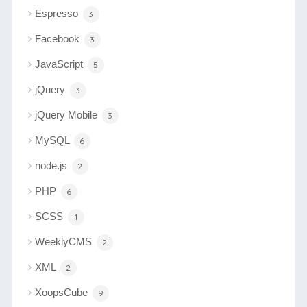
Espresso
3
Facebook
3
JavaScript
5
jQuery
3
jQuery Mobile
3
MySQL
6
node.js
2
PHP
6
SCSS
1
WeeklyCMS
2
XML
2
XoopsCube
9