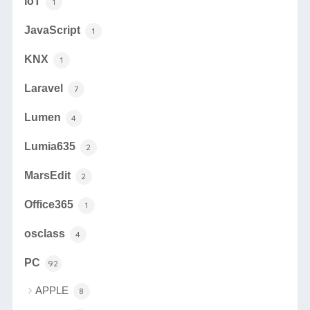
IoT
1
JavaScript
1
KNX
1
Laravel
7
Lumen
4
Lumia635
2
MarsEdit
2
Office365
1
osclass
4
PC
92
APPLE
8