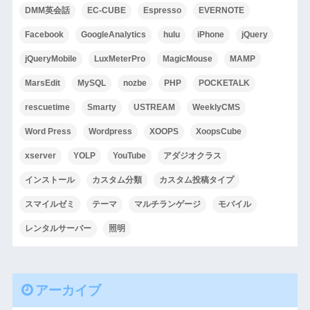
DMM英会話
EC-CUBE
Espresso
EVERNOTE
Facebook
GoogleAnalytics
hulu
iPhone
jQuery
jQueryMobile
LuxMeterPro
MagicMouse
MAMP
MarsEdit
MySQL
nozbe
PHP
POCKETALK
rescuetime
Smarty
USTREAM
WeeklyCMS
Word Press
Wordpress
XOOPS
XoopsCube
xserver
YOLP
YouTube
アダジオクラス
インストール
カスタム分類
カスタム投稿タイプ
スマイルゼミ
テーマ
マルチランゲージ
モバイル
レンタルサーバー
照明
アーカイブ