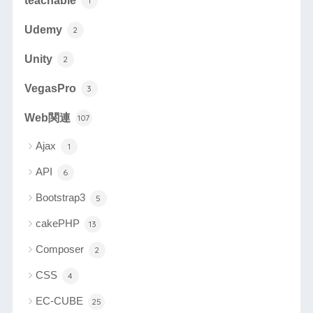
teachable
1
Udemy
2
Unity
2
VegasPro
3
Web関連
107
Ajax
1
API
6
Bootstrap3
5
cakePHP
13
Composer
2
CSS
4
EC-CUBE
25