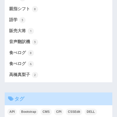
親指シフト
8
語学
3
販売大将
1
音声翻訳機
3
食べログ
8
食べログ
6
高橋真梨子
2
タグ
API
Bootstrap
CMS
CPI
CSSEdit
DELL