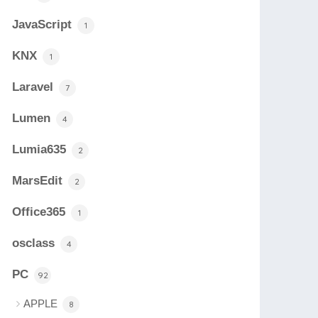
JavaScript
1
KNX
1
Laravel
7
Lumen
4
Lumia635
2
MarsEdit
2
Office365
1
osclass
4
PC
92
APPLE
8