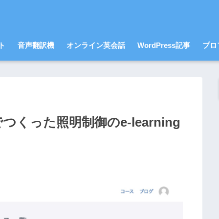
ト
音声翻訳機
オンライン英会話
WordPress記事
プロ
eでつくった照明制御のe-learning