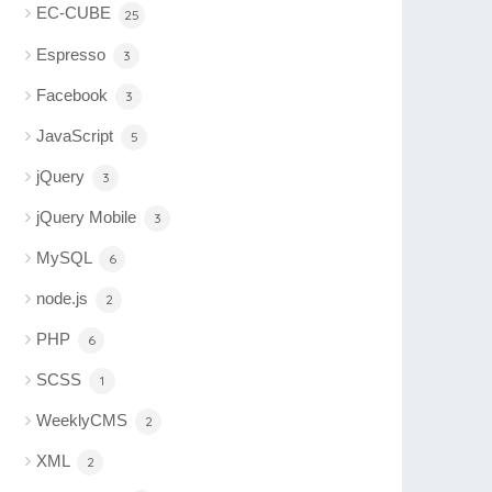
EC-CUBE
25
Espresso
3
Facebook
3
JavaScript
5
jQuery
3
jQuery Mobile
3
MySQL
6
node.js
2
PHP
6
SCSS
1
WeeklyCMS
2
XML
2