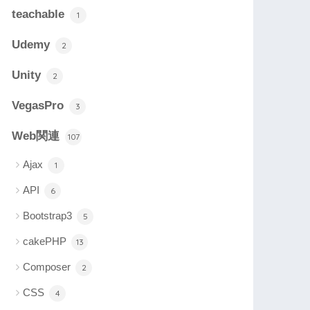
teachable
1
Udemy
2
Unity
2
VegasPro
3
Web関連
107
Ajax
1
API
6
Bootstrap3
5
cakePHP
13
Composer
2
CSS
4