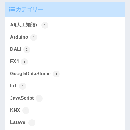
カテゴリー
AI(人工知能）
1
Arduino
1
DALI
2
FX4
4
GoogleDataStudio
1
IoT
1
JavaScript
1
KNX
1
Laravel
7