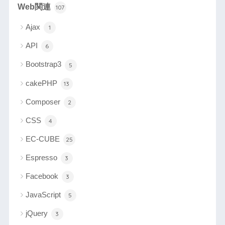
Web関連
107
Ajax
1
API
6
Bootstrap3
5
cakePHP
13
Composer
2
CSS
4
EC-CUBE
25
Espresso
3
Facebook
3
JavaScript
5
jQuery
3