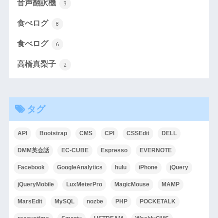
音声翻訳機
3
食べログ
8
食べログ
6
高橋真梨子
2
タグ
API
Bootstrap
CMS
CPI
CSSEdit
DELL
DMM英会話
EC-CUBE
Espresso
EVERNOTE
Facebook
GoogleAnalytics
hulu
iPhone
jQuery
jQueryMobile
LuxMeterPro
MagicMouse
MAMP
MarsEdit
MySQL
nozbe
PHP
POCKETALK