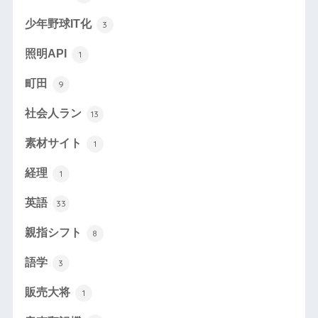
少年野球IT化
3
照明API
1
町田
9
社会人ラン
13
素材サイト
1
経理
1
英語
33
親指シフト
8
語学
3
販売大将
1