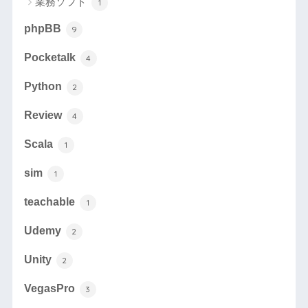
業務ソフト
1
phpBB
9
Pocketalk
4
Python
2
Review
4
Scala
1
sim
1
teachable
1
Udemy
2
Unity
2
VegasPro
3