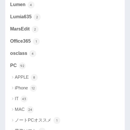
Lumen
4
Lumia635
2
MarsEdit
2
Office365
1
osclass
4
PC
92
APPLE
8
iPhone
12
IT
43
MAC
24
ノートPCオススメ
1