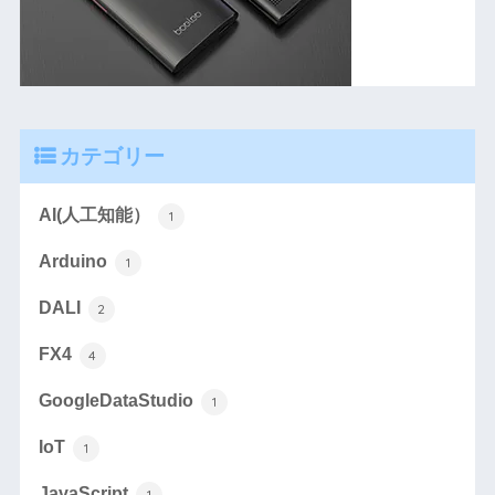
カテゴリー
AI(人工知能）
1
Arduino
1
DALI
2
FX4
4
GoogleDataStudio
1
IoT
1
JavaScript
1