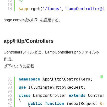
12
*/
つ
13
い
て
14
$app
->get(
'/lamps'
,
'LampController@in
hoge.comの後のURLを設定する。
app/Http/Controllers
Controllersフォルダに、LampControllers.phpファイルを
作成。
以下のように記載
S
01
namespace
App\Http\Controllers;
y
02
n
t
03
use
Illuminate\Http\Request;
a
x
04
H
05
class
LampController 
extends
Controll
i
g
06
{
h
07
public
function
index(Request 
$re
l
i