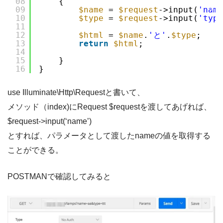
08
{
g
09
$name
= 
$request
->input(
'name
h
t
10
$type
= 
$request
->input(
'type
e
11
r
に
12
$html
= 
$name
.
'と'
.
$type
;
つ
13
return
$html
;
い
て
14
15
}
16
}
use Illuminate\Http\Requestと書いて、
メソッド（index)にRequest $requestを渡してあげれば、
$request->input(‘name’)
とすれば、パラメータとして渡したnameの値を取得する
ことができる。
POSTMANで確認してみると