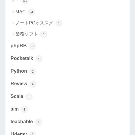
IT
43
MAC
24
ノートPCオススメ
1
業務ソフト
1
phpBB
9
Pocketalk
4
Python
2
Review
4
Scala
1
sim
1
teachable
1
Udemy
2