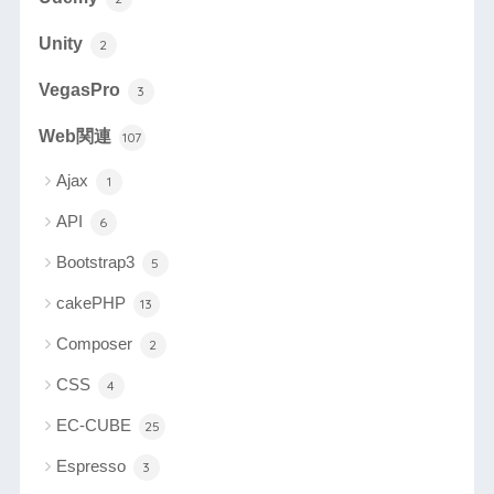
Unity
2
VegasPro
3
Web関連
107
Ajax
1
API
6
Bootstrap3
5
cakePHP
13
Composer
2
CSS
4
EC-CUBE
25
Espresso
3