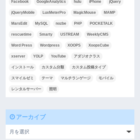
Facebook
GoogleAnalytics
hulu
iPhone
jQuery
jQueryMobile
LuxMeterPro
MagicMouse
MAMP
MarsEdit
MySQL
nozbe
PHP
POCKETALK
rescuetime
Smarty
USTREAM
WeeklyCMS
Word Press
Wordpress
XOOPS
XoopsCube
xserver
YOLP
YouTube
アダジオクラス
インストール
カスタム分類
カスタム投稿タイプ
スマイルゼミ
テーマ
マルチランゲージ
モバイル
レンタルサーバー
照明
アーカイブ