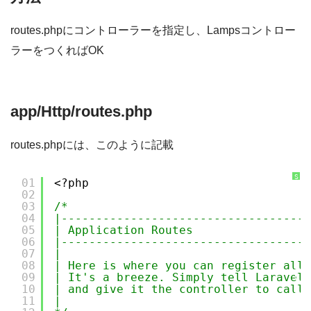
routes.phpにコントローラーを指定し、Lampsコントロー
ラーをつくればOK
app/Http/routes.php
routes.phpには、このように記載
S
01
<?php
y
02
n
t
03
/*
a
x
04
|------------------------------------
H
05
| Application Routes
i
g
06
|------------------------------------
h
07
|
l
i
08
| Here is where you can register all 
g
09
| It's a breeze. Simply tell Laravel 
h
t
10
| and give it the controller to call 
e
11
|
r
に