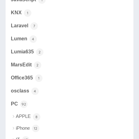
KNX
1
Laravel
7
Lumen
4
Lumia635
2
MarsEdit
2
Office365
1
osclass
4
PC
92
APPLE
8
iPhone
12