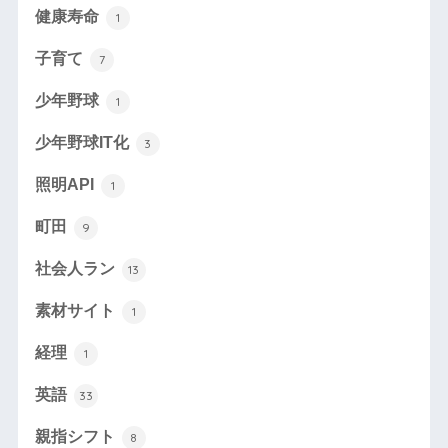
健康寿命
1
子育て
7
少年野球
1
少年野球IT化
3
照明API
1
町田
9
社会人ラン
13
素材サイト
1
経理
1
英語
33
親指シフト
8