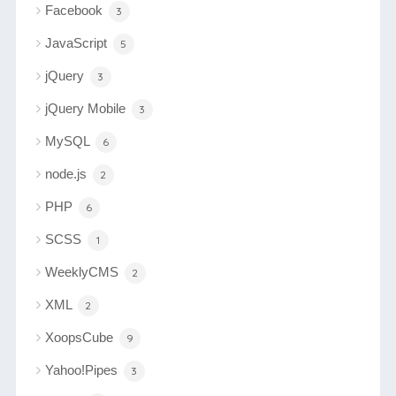
Facebook
3
JavaScript
5
jQuery
3
jQuery Mobile
3
MySQL
6
node.js
2
PHP
6
SCSS
1
WeeklyCMS
2
XML
2
XoopsCube
9
Yahoo!Pipes
3